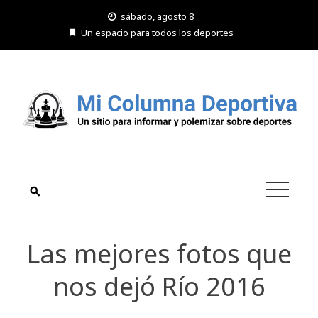
Saltar
sábado, agosto 8
al
Un espacio para todos los deportes
contenido
Las mejores fotos que
nos dejó Río 2016