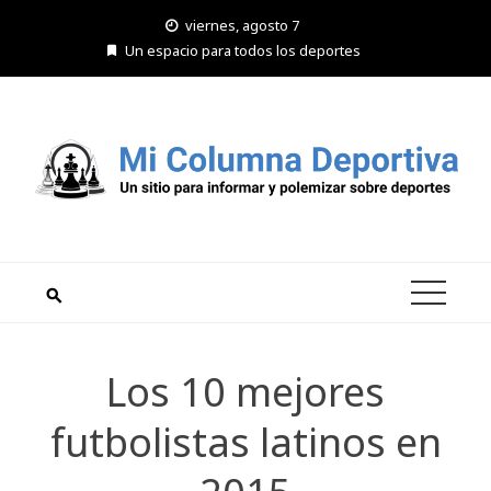
Saltar
viernes, agosto 7
al
Un espacio para todos los deportes
contenido
Los 10 mejores
futbolistas latinos en