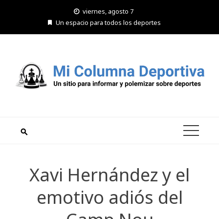
Saltar
viernes, agosto 7
al
Un espacio para todos los deportes
contenido
Xavi Hernández y el
emotivo adiós del