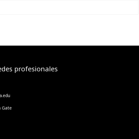
edes profesionales
a.edu
h Gate