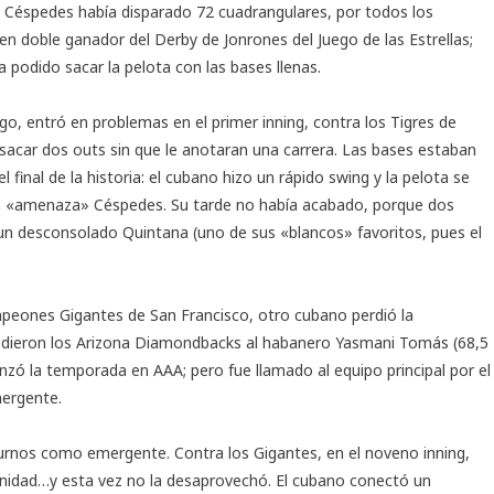
 Céspedes había disparado 72 cuadrangulares, por todos los
 en doble ganador del Derby de Jonrones del Juego de las Estrellas;
a podido sacar la pelota con las bases llenas.
go, entró en problemas en el primer inning, contra los Tigres de
 sacar dos outs sin que le anotaran una carrera. Las bases estaban
 final de la historia: el cubano hizo un rápido swing y la pelota se
a la «amenaza» Céspedes. Su tarde no había acabado, porque dos
 un desconsolado Quintana (uno de sus «blancos» favoritos, pues el
campeones Gigantes de San Francisco, otro cubano perdió la
le dieron los Arizona Diamondbacks al habanero Yasmani Tomás (68,5
zó la temporada en AAA; pero fue llamado al equipo principal por el
mergente.
 turnos como emergente. Contra los Gigantes, en el noveno inning,
tunidad…y esta vez no la desaprovechó. El cubano conectó un