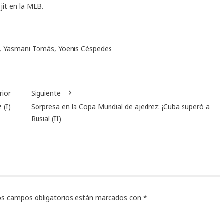
 jit en la MLB.
,
Yasmani Tomás
,
Yoenis Céspedes
rior
Siguiente
 (I)
Sorpresa en la Copa Mundial de ajedrez: ¡Cuba superó a
Rusia! (II)
os campos obligatorios están marcados con
*