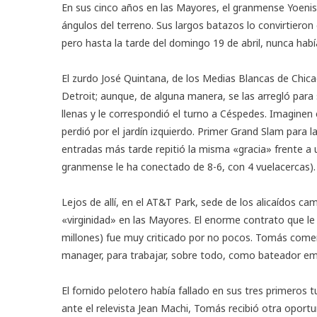
En sus cinco años en las Mayores, el granmense Yoenis
ángulos del terreno. Sus largos batazos lo convirtieron
pero hasta la tarde del domingo 19 de abril, nunca habí
El zurdo José Quintana, de los Medias Blancas de Chica
Detroit; aunque, de alguna manera, se las arregló para
llenas y le correspondió el turno a Céspedes. Imaginen el
perdió por el jardín izquierdo. Primer Grand Slam par
entradas más tarde repitió la misma «gracia» frente a
granmense le ha conectado de 8-6, con 4 vuelacercas).
Lejos de allí, en el AT&T Park, sede de los alicaídos 
«virginidad» en las Mayores. El enorme contrato que 
millones) fue muy criticado por no pocos. Tomás comen
manager, para trabajar, sobre todo, como bateador e
El fornido pelotero había fallado en sus tres primeros
ante el relevista Jean Machi, Tomás recibió otra opor