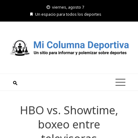
Saltar
viernes, agosto 7
al
Un espacio para todos los deportes
contenido
HBO vs. Showtime,
boxeo entre