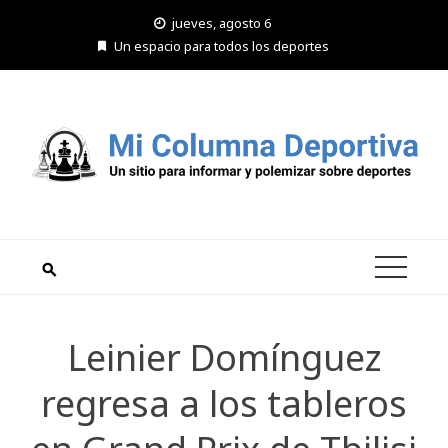
Saltar
jueves, agosto 6
al
Un espacio para todos los deportes
contenido
Leinier Domínguez
regresa a los tableros