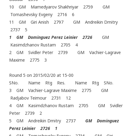
10 GM Mamedyarov Shakhriyar 2759 GM
Tomashevsky Evgeny 2716 6
11 GM Giri Anish 2797 GM Andreikin Dmitry
2737 5
1 GM Dominguez Perez Leinier 2726
GM
Kasimdzhanov Rustam 2705 4
2 GM Svidler Peter 2739 GM Vachier-Lagrave
Maxime 2775 3
Round 5 on 2015/02/20 at 15-00
SNo. Name Rtg Res. Name Rtg SNo.
3 GM Vachier-Lagrave Maxime 2775 GM
Radjabov Teimour 2731 12
4 GM Kasimdzhanov Rustam 2705 GM Svidler
Peter 2739 2
5 GM Andreikin Dmitry 2737
GM Dominguez
Perez Leinier 2726 1
6 GM Tomashevsky Evgeny 2716 GM Giri