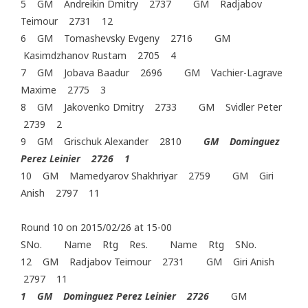
5 GM Andreikin Dmitry 2737 GM Radjabov
Teimour 2731 12
6 GM Tomashevsky Evgeny 2716 GM
Kasimdzhanov Rustam 2705 4
7 GM Jobava Baadur 2696 GM Vachier-Lagrave
Maxime 2775 3
8 GM Jakovenko Dmitry 2733 GM Svidler Peter
2739 2
9 GM Grischuk Alexander 2810
GM Dominguez
Perez Leinier 2726 1
10 GM Mamedyarov Shakhriyar 2759 GM Giri
Anish 2797 11
Round 10 on 2015/02/26 at 15-00
SNo. Name Rtg Res. Name Rtg SNo.
12 GM Radjabov Teimour 2731 GM Giri Anish
2797 11
1 GM Dominguez Perez Leinier 2726
GM