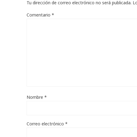
Tu dirección de correo electrónico no será publicada.
L
Comentario
*
Nombre
*
Correo electrónico
*