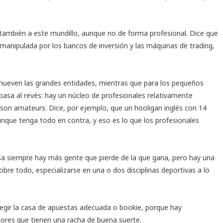
a también a este mundillo, aunque no de forma profesional. Dice que
 manipulada por los bancos de inversión y las máquinas de trading,
 mueven las grandes entidades, mientras que para los pequeños
pasa al revés: hay un núcleo de profesionales relativamente
 son amateurs. Dice, por ejemplo, que un hooligan inglés con 14
que tenga todo en contra, y eso es lo que los profesionales
olsa siempre hay más gente que pierde de la que gana, pero hay una
obre todo, especializarse en una o dos disciplinas deportivas a lo
legir la casa de apuestas adecuada o bookie, porque hay
ores que tienen una racha de buena suerte.