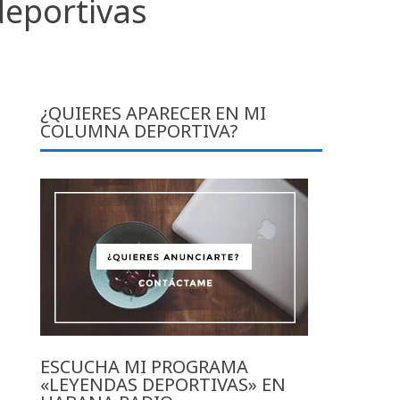
deportivas
¿QUIERES APARECER EN MI
COLUMNA DEPORTIVA?
ESCUCHA MI PROGRAMA
«LEYENDAS DEPORTIVAS» EN