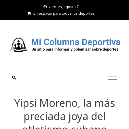
Saltar
viernes, agosto 7
al
Un espacio para todos los deportes
contenido
Yipsi Moreno, la más
preciada joya del