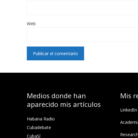
Web
Medios donde han
Mis r
aparecido mis artículos
LinkedIn
Habana Radio
Academi
Cubadebate
Researc
CubaSí