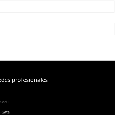
edes profesionales
a.edu
h Gate