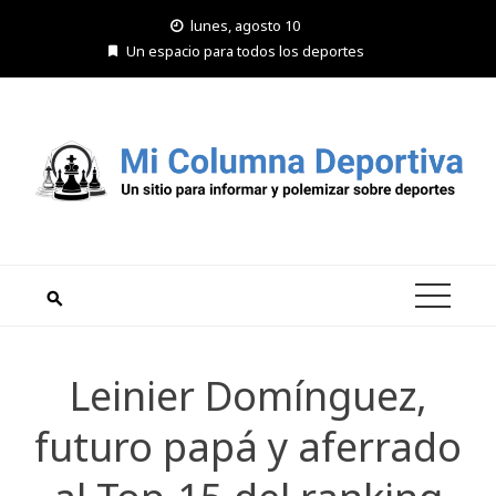
Saltar
lunes, agosto 10
al
Un espacio para todos los deportes
contenido
Leinier Domínguez,
futuro papá y aferrado