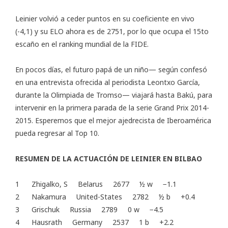
Leinier volvió a ceder puntos en su
coeficiente en vivo
(-4,1) y su ELO ahora es de 2751, por lo que ocupa el 15to
escaño en el ranking mundial de la FIDE.
En pocos días, el futuro papá de un niño— según confesó
en una entrevista ofrecida al periodista Leontxo García,
durante la Olimpiada de Tromso— viajará hasta Bakú, para
intervenir en la primera parada de la serie Grand Prix 2014-
2015. Esperemos que el mejor ajedrecista de Iberoamérica
pueda regresar al Top 10.
RESUMEN DE LA ACTUACIÓN DE LEINIER EN BILBAO
1 Zhigalko, S Belarus 2677 ½ w −1.1
2 Nakamura United-States 2782 ½ b +0.4
3 Grischuk Russia 2789 0 w −4.5
4 Hausrath Germany 2537 1 b +2.2