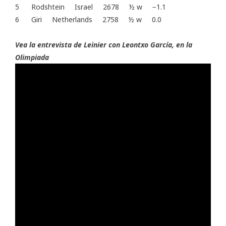
5 Rodshtein Israel 2678 ½ w −1.1
6 Giri Netherlands 2758 ½ w 0.0
Vea la entrevista de Leinier con Leontxo García, en la
Olimpiada