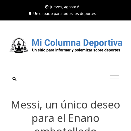
Saltar
jueves, agosto 6
al
Un espacio para todos los deportes
contenido
Messi, un único deseo
para el Enano