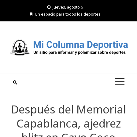
Saltar
jueves, agosto 6
al
Un espacio para todos los deportes
contenido
Después del Memorial
Capablanca, ajedrez