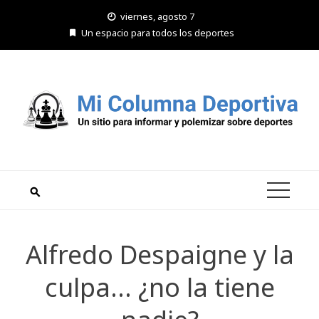
Saltar
viernes, agosto 7
al
Un espacio para todos los deportes
contenido
Alfredo Despaigne y la
culpa… ¿no la tiene