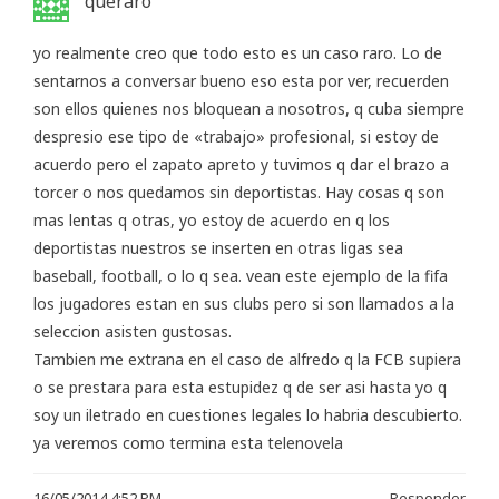
queraro
yo realmente creo que todo esto es un caso raro. Lo de
sentarnos a conversar bueno eso esta por ver, recuerden
son ellos quienes nos bloquean a nosotros, q cuba siempre
despresio ese tipo de «trabajo» profesional, si estoy de
acuerdo pero el zapato apreto y tuvimos q dar el brazo a
torcer o nos quedamos sin deportistas. Hay cosas q son
mas lentas q otras, yo estoy de acuerdo en q los
deportistas nuestros se inserten en otras ligas sea
baseball, football, o lo q sea. vean este ejemplo de la fifa
los jugadores estan en sus clubs pero si son llamados a la
seleccion asisten gustosas.
Tambien me extrana en el caso de alfredo q la FCB supiera
o se prestara para esta estupidez q de ser asi hasta yo q
soy un iletrado en cuestiones legales lo habria descubierto.
ya veremos como termina esta telenovela
16/05/2014 4:52 PM
Responder