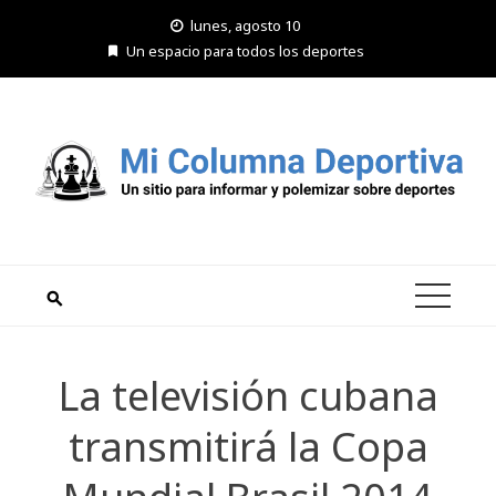
Saltar
lunes, agosto 10
al
Un espacio para todos los deportes
contenido
La televisión cubana
transmitirá la Copa