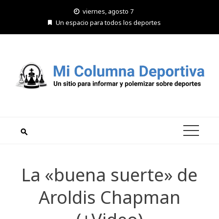
Saltar
viernes, agosto 7
al
Un espacio para todos los deportes
contenido
La «buena suerte» de
Aroldis Chapman