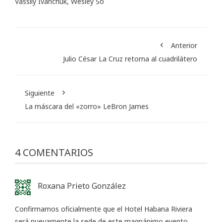
Vassily Ivanchuk
,
Wesley So
Anterior
Julio César La Cruz retorna al cuadrilátero
Siguiente
La máscara del «zorro» LeBron James
4 COMENTARIOS
Roxana Prieto González
Confirmamos oficialmente que el Hotel Habana Riviera
será nuevamente la sede de este magnánimo evento.