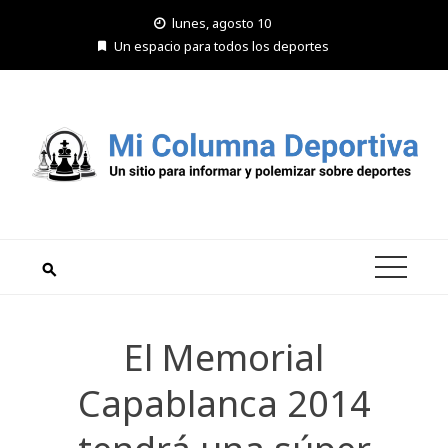
Saltar
lunes, agosto 10
al
Un espacio para todos los deportes
contenido
El Memorial
Capablanca 2014