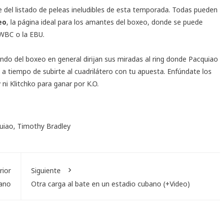
 del listado de peleas ineludibles de esta temporada. Todas pueden
eo
, la página ideal para los amantes del boxeo, donde se puede
WBC o la EBU.
undo del boxeo en general dirijan sus miradas al ring donde Pacquiao
 a tiempo de subirte al cuadrilátero con tu apuesta. Enfúndate los
 ni Klitchko para ganar por K.O.
uiao
,
Timothy Bradley
rior
Siguiente
bano
Otra carga al bate en un estadio cubano (+Video)