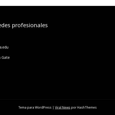
edes profesionales
a.edu
h Gate
Tema para WordPress
|
Viral News
por HashThemes