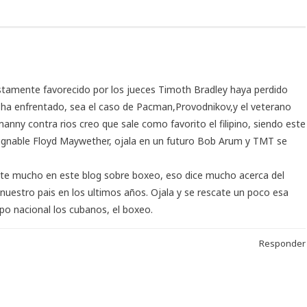
ustamente favorecido por los jueces Timoth Bradley haya perdido
e ha enfrentado, sea el caso de Pacman,Provodnikov,y el veterano
nny contra rios creo que sale como favorito el filipino, siendo este
xpugnable Floyd Maywether, ojala en un futuro Bob Arum y TMT se
ente mucho en este blog sobre boxeo, eso dice mucho acerca del
nuestro pais en los ultimos años. Ojala y se rescate un poco esa
o nacional los cubanos, el boxeo.
Responder