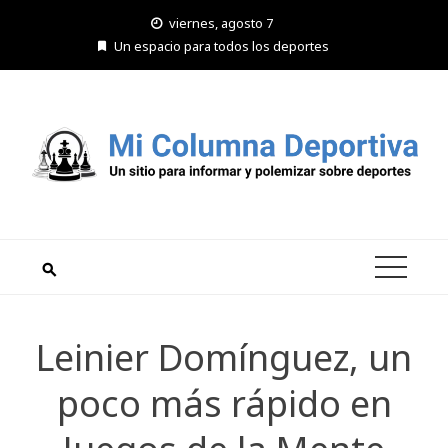
Saltar
viernes, agosto 7
al
Un espacio para todos los deportes
contenido
Leinier Domínguez, un
poco más rápido en