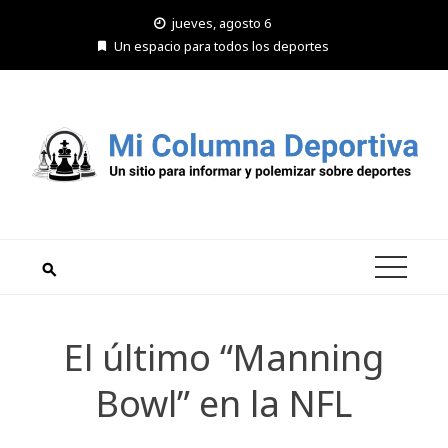
Saltar
jueves, agosto 6
al
Un espacio para todos los deportes
contenido
El último “Manning
Bowl” en la NFL