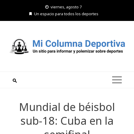
Saltar
viernes, agosto 7
al
Un espacio para todos los deportes
contenido
Mundial de béisbol
sub-18: Cuba en la