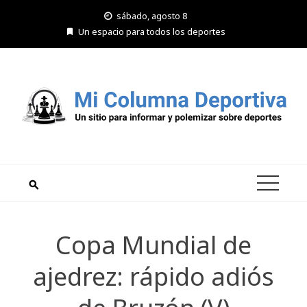
Saltar
sábado, agosto 8
al
Un espacio para todos los deportes
contenido
Copa Mundial de
ajedrez: rápido adiós