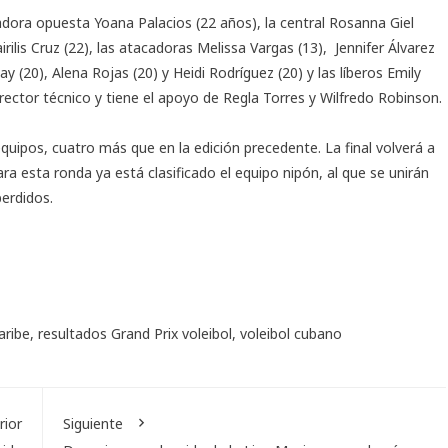
adora opuesta Yoana Palacios (22 años), la central Rosanna Giel
rilis Cruz (22), las atacadoras Melissa Vargas (13), Jennifer Álvarez
y (20), Alena Rojas (20) y Heidi Rodríguez (20) y las líberos Emily
director técnico y tiene el apoyo de Regla Torres y Wilfredo Robinson.
equipos, cuatro más que en la edición precedente. La final volverá a
ra esta ronda ya está clasificado el equipo nipón, al que se unirán
erdidos.
aribe
,
resultados Grand Prix voleibol
,
voleibol cubano
rior
Siguiente