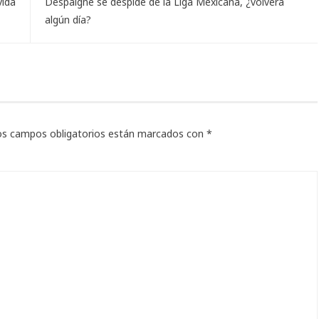
vida
Despaigne se despide de la Liga Mexicana, ¿volverá
algún día?
os campos obligatorios están marcados con
*