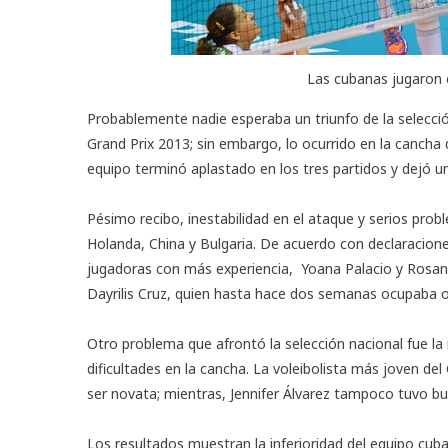
Las cubanas jugaron c
Probablemente nadie esperaba un triunfo de la selecció
Grand Prix 2013
; sin embargo, lo ocurrido en la cancha
equipo terminó aplastado en los tres partidos y dejó u
Pésimo recibo, inestabilidad en el ataque y serios prob
Holanda, China y Bulgaria. De acuerdo con declaraciones d
jugadoras con más experiencia, Yoana Palacio y Rosanna
Dayrilis Cruz, quien hasta hace dos semanas ocupaba ot
Otro problema que afrontó la selección nacional fue la
dificultades en la cancha. La voleibolista más joven de
ser novata; mientras, Jennifer Álvarez tampoco tuvo b
Los resultados muestran la inferioridad del equipo cuba