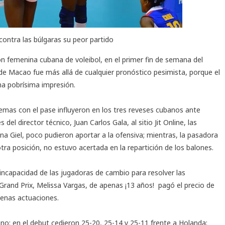
ontra las búlgaras su peor partido
n femenina cubana de voleibol, en el primer fin de semana del
 de Macao fue más allá de cualquier pronóstico pesimista, porque el
na pobrísima impresión.
lemas con el pase influyeron en los tres reveses cubanos ante
el director técnico, Juan Carlos Gala, al sitio Jit Online, las
 Giel, poco pudieron aportar a la ofensiva; mientras, la pasadora
ra posición, no estuvo acertada en la repartición de los balones.
 incapacidad de las jugadoras de cambio para resolver las
l Grand Prix, Melissa Vargas, de apenas ¡13 años! pagó el precio de
uenas actuaciones.
no: en el debut cedieron 25-20, 25-14 y 25-11 frente a Holanda;