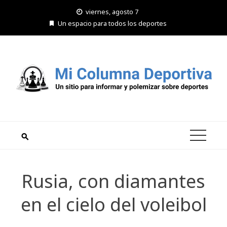
Saltar
viernes, agosto 7
al
Un espacio para todos los deportes
contenido
Rusia, con diamantes
en el cielo del voleibol