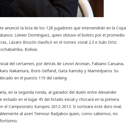
e anunció la lista de los
128 jugadores
que intervendrán en la Copa
ubanos: Leinier Domínguez, quien obtuvo el boleto por el promedio
as, Lázaro Bruzón clasificó en el torneo zonal 2.3 e Isán Ortiz
Cochabamba, Bolivia.
inicial del certamen, por detrás de Levon Aronian, Fabiano Caruana,
 Hikaru Nakamura, Boris Gelfand, Gata Kamsky y Mamedyarov. Su
ubicado en el puesto 119 del ranking.
ría, en la segunda ronda, al ganador del duelo entre Alexander
ncluido en el lugar 45 del listado inicial y chocará en la primera
n en el Campeonato Europeo 2012-2013. Si sorteara este duro rival,
ablemente al azerí Teimour Radjabov quien, como sabemos, no
fortísimo.