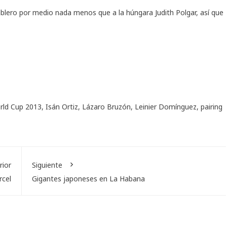
tablero por medio nada menos que a la húngara Judith Polgar, así que
rld Cup 2013
,
Isán Ortiz
,
Lázaro Bruzón
,
Leinier Domínguez
,
pairing
rior
Siguiente
rcel
Gigantes japoneses en La Habana