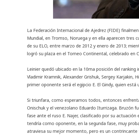
La Federación Internacional de Ajedrez (FIDE) finalment
Mundial, en Tromso, Noruega y en ella aparecen tres c
de su ELO, entre marzo de 2012 y enero de 2013; mientr
logró su plaza en el Torneo Continental, celebrado en 
Leinier quedó ubicado en la 10ma posición del ranking 
Vladimir Kramnik, Alexander Grishuk, Sergey Karjakin,
primer oponente será el egipcio E. El Gindy, quien está 
Si triunfara, como esperamos todos, entonces enfrenta
Onischuk y el venezolano Eduardo Iturrizaga. Bruzón fue i
fase ante el ruso E. Najer, clasificado por su actuació
tendría como oponente, en la segunda fase, muy prob
atraviesa su mejor momento, pero es un contrincante 