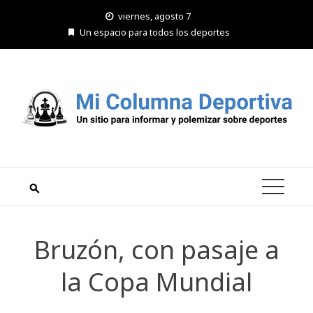
Saltar
viernes, agosto 7
al
Un espacio para todos los deportes
contenido
Bruzón, con pasaje a
la Copa Mundial