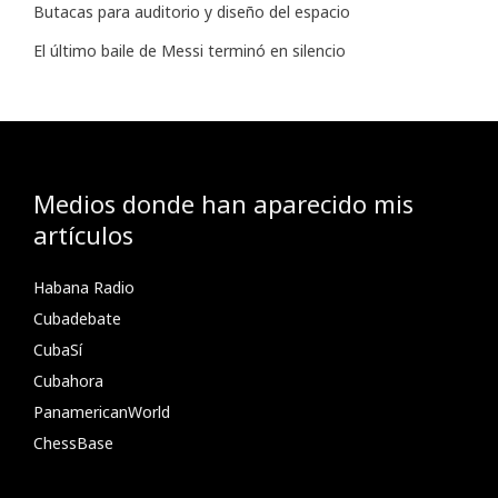
Butacas para auditorio y diseño del espacio
El último baile de Messi terminó en silencio
Medios donde han aparecido mis
artículos
Habana Radio
Cubadebate
CubaSí
Cubahora
PanamericanWorld
ChessBase