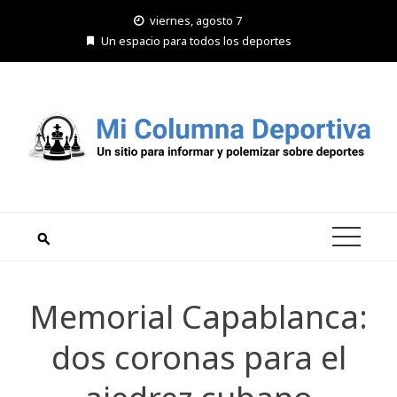
Saltar
viernes, agosto 7
al
Un espacio para todos los deportes
contenido
Memorial Capablanca:
dos coronas para el