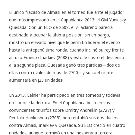
El único fracaso de Almasi en el torneo fue ante el jugador
que más impresionó en el Capablanca 2013: el GM Yuniesky
Quesada. Con un ELO de 2608, el villaclareño parecía
destinado a ocupar la última posición; sin embargo,
mostró un elevado nivel que le permitió liderar el evento
hasta la antepenúltima ronda, cuando inclinó su rey frente
al ruso Ernesto Inarkiev (2688) y esto le costó el descenso
a la segunda plaza. Quesada ganó tres partidas—dos de
ellas contra rivales de más de 2700—y su coeficiente
aumentará en ¡23 unidades!
En 2013, Leinier ha participado en tres torneos y todavía
no conoce la derrota. En el Capablanca brilló en sus
convincentes triunfos sobre Dmitry Andreikin (2727) y
Pentala Harikrishna (2705); pero entabló sus dos duelos
contra Almasi, Inarkiev y Quesada. Su ELO creció en cuatro
unidades; aunque terminó en una inesperada tercera