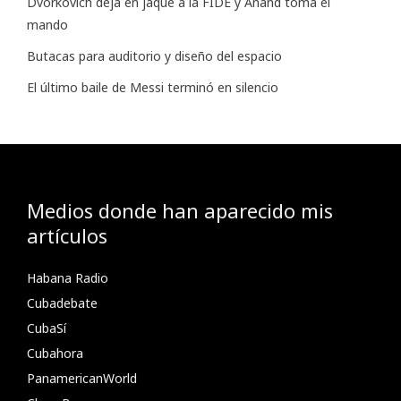
Dvorkovich deja en jaque a la FIDE y Anand toma el
mando
Butacas para auditorio y diseño del espacio
El último baile de Messi terminó en silencio
Medios donde han aparecido mis
artículos
Habana Radio
Cubadebate
CubaSí
Cubahora
PanamericanWorld