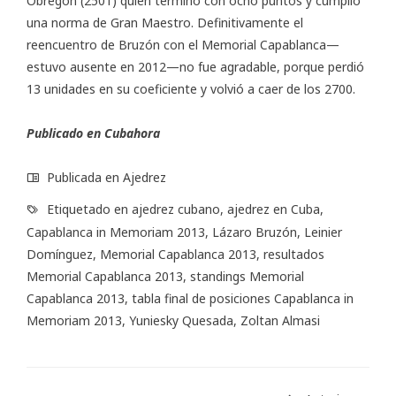
Obregón (2501) quien terminó con ocho puntos y cumplió
una norma de Gran Maestro. Definitivamente el
reencuentro de Bruzón con el Memorial Capablanca—
estuvo ausente en 2012—no fue agradable, porque perdió
13 unidades en su coeficiente y volvió a caer de los 2700.
Publicado en Cubahora
Publicada en
Ajedrez
Etiquetado en
ajedrez cubano
,
ajedrez en Cuba
,
Capablanca in Memoriam 2013
,
Lázaro Bruzón
,
Leinier
Domínguez
,
Memorial Capablanca 2013
,
resultados
Memorial Capablanca 2013
,
standings Memorial
Capablanca 2013
,
tabla final de posiciones Capablanca in
Memoriam 2013
,
Yuniesky Quesada
,
Zoltan Almasi