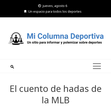
Saltar
jueves, agosto 6
al
Un espacio para todos los deportes
contenido
El cuento de hadas de
la MLB