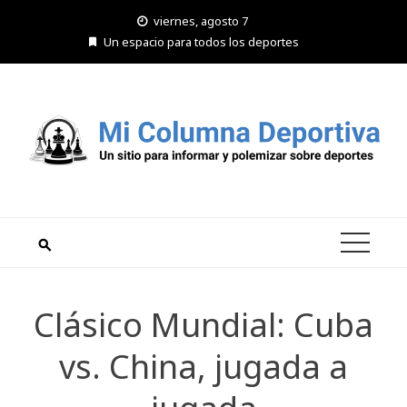
Saltar
viernes, agosto 7
al
Un espacio para todos los deportes
contenido
Clásico Mundial: Cuba
vs. China, jugada a