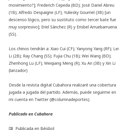
movimiento?]; Frederich Cepeda (BD); José Dariel Abreu
(1B); Alfredo Despaigne (LF); Yuliesky Gourriel (3B) [un
descenso lógico, pero su sustituto como tercer bate fue
muy sorpresivo]; Eriel Sánchez (R) y Erisbel Arruebarruena
(SS).
Los chinos tendrán a: Xiao Cui (CF); Yanyong Yang (RF); Lei
Li (2B); Ray Chang (SS); Fujia Chu (1B); Wei Wang (BD);
Zhenhong Lu (LF); Weiqiang Meng (R); Xu An (3B) y Xin Li
(lanzador)
Desde la revista digital Cubahora realizaré una cobertura
jugada a jugada del partido. Además, puede seguirme en
mi cuenta en Twitter (
@columnadeportes
).
Publicado en Cubahora
Publicada en
Béisbol