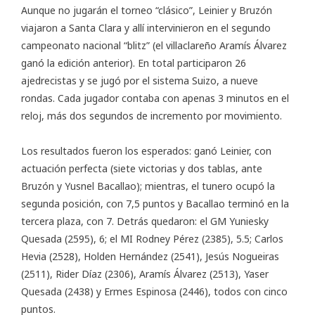
Aunque no jugarán el torneo “clásico”, Leinier y Bruzón
viajaron a Santa Clara y allí intervinieron en el segundo
campeonato nacional “blitz” (el villaclareño Aramís Álvarez
ganó la edición anterior). En total participaron 26
ajedrecistas y se jugó por el sistema Suizo, a nueve
rondas. Cada jugador contaba con apenas 3 minutos en el
reloj, más dos segundos de incremento por movimiento.
Los resultados fueron los esperados: ganó Leinier, con
actuación perfecta (siete victorias y dos tablas, ante
Bruzón y Yusnel Bacallao); mientras, el tunero ocupó la
segunda posición, con 7,5 puntos y Bacallao terminó en la
tercera plaza, con 7. Detrás quedaron: el GM Yuniesky
Quesada (2595), 6; el MI Rodney Pérez (2385), 5.5; Carlos
Hevia (2528), Holden Hernández (2541), Jesús Nogueiras
(2511), Rider Díaz (2306), Aramís Álvarez (2513), Yaser
Quesada (2438) y Ermes Espinosa (2446), todos con cinco
puntos.