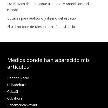
Dvorkovich deja en jaque a la FIDE y Anand toma el
mando
Butacas para auditorio y diseño del espacio
El último baile de Messi terminó en silencio
Medios donde han aparecido mis
artículos
Habana Radio
Cubadebate
CubaSí
Cubahora
PanamericanWorld