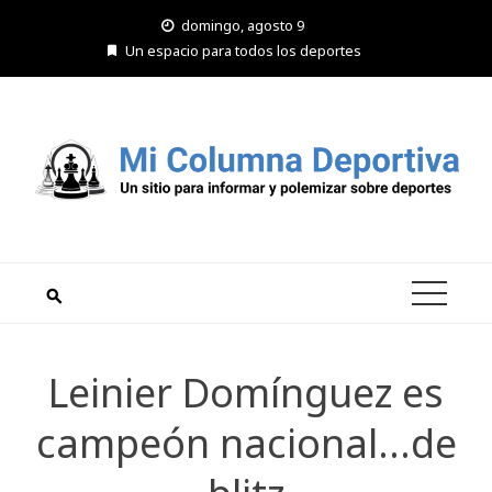
Saltar
domingo, agosto 9
al
Un espacio para todos los deportes
contenido
Leinier Domínguez es
campeón nacional…de