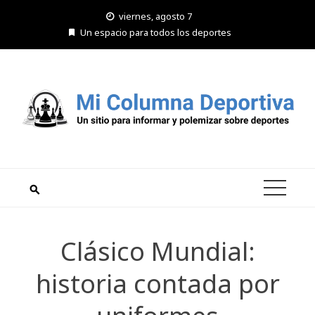
Saltar
viernes, agosto 7
al
Un espacio para todos los deportes
contenido
Clásico Mundial:
historia contada por