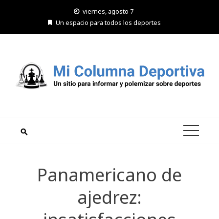
Saltar
viernes, agosto 7
al
Un espacio para todos los deportes
contenido
Panamericano de
ajedrez: