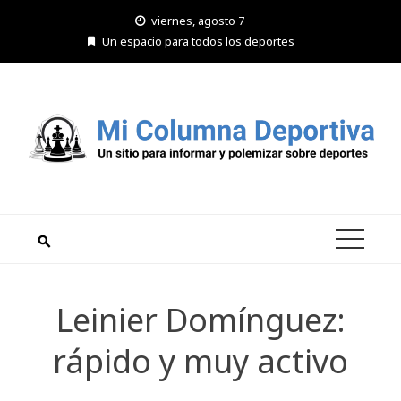
Saltar
viernes, agosto 7
al
Un espacio para todos los deportes
contenido
Leinier Domínguez:
rápido y muy activo