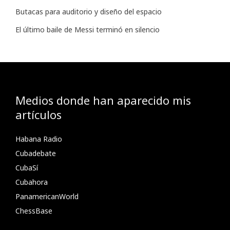
Butacas para auditorio y diseño del espacio
El último baile de Messi terminó en silencio
Medios donde han aparecido mis
artículos
Habana Radio
Cubadebate
CubaSí
Cubahora
PanamericanWorld
ChessBase