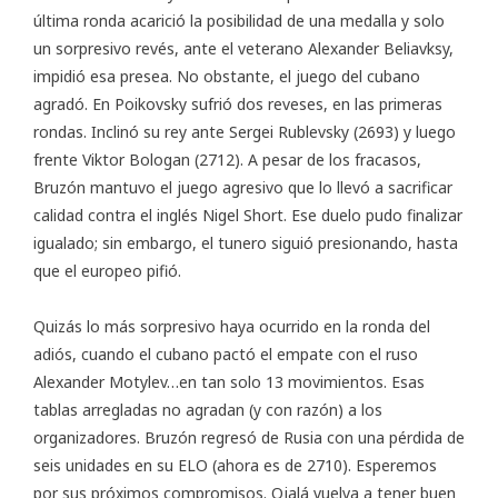
última ronda acarició la posibilidad de una medalla y solo
un sorpresivo revés, ante el veterano Alexander Beliavksy,
impidió esa presea. No obstante, el juego del cubano
agradó. En Poikovsky sufrió dos reveses, en las primeras
rondas. Inclinó su rey ante Sergei Rublevsky (2693) y luego
frente Viktor Bologan (2712). A pesar de los fracasos,
Bruzón mantuvo el juego agresivo que lo llevó a sacrificar
calidad contra el inglés Nigel Short. Ese duelo pudo finalizar
igualado; sin embargo, el tunero siguió presionando, hasta
que el europeo pifió.
Quizás lo más sorpresivo haya ocurrido en la ronda del
adiós, cuando el cubano pactó el empate con el ruso
Alexander Motylev…en tan solo 13 movimientos. Esas
tablas arregladas no agradan (y con razón) a los
organizadores. Bruzón regresó de Rusia con una pérdida de
seis unidades en su ELO (ahora es de 2710). Esperemos
por sus próximos compromisos. Ojalá vuelva a tener buen