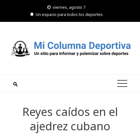
Saltar
viernes, agosto 7
al
Un espacio para todos los deportes
contenido
Reyes caídos en el
ajedrez cubano