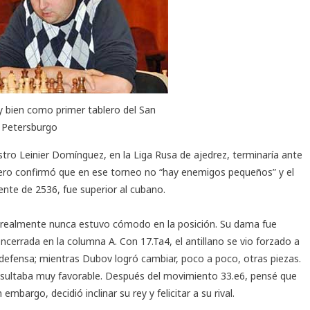
y bien como primer tablero del San
Petersburgo
stro Leinier Domínguez, en la
Liga Rusa de ajedrez
, terminaría ante
ero confirmó que en ese torneo no “hay enemigos pequeños” y el
ente de 2536, fue superior al cubano.
 y realmente nunca estuvo cómodo en la posición. Su dama fue
 encerrada en la columna A. Con 17.Ta4, el antillano se vio forzado a
bo defensa; mientras Dubov logró cambiar, poco a poco, otras piezas.
resultaba muy favorable. Después del movimiento 33.e6, pensé que
n embargo, decidió inclinar su rey y felicitar a su rival.