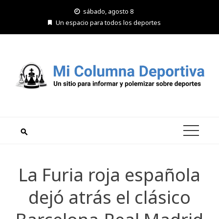
Saltar
sábado, agosto 8
al
Un espacio para todos los deportes
contenido
La Furia roja española
dejó atrás el clásico