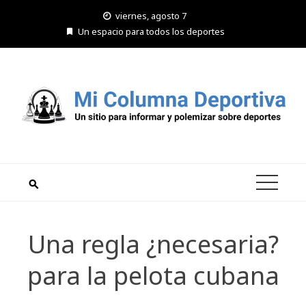
Saltar
viernes, agosto 7
al
Un espacio para todos los deportes
contenido
Una regla ¿necesaria?
para la pelota cubana