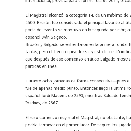
internacional, prevista para el primer día de 2011, el 
El Magistral alcanzó la categoría 14, de un máximo de 
2500. Bruzón fue considerado el principal favorito al tí
parte del evento se mantuvo en la segunda posición; a
español Iván Salgado.
Bruzón y Salgado se enfrentaron en la primera ronda. El 
tablas; pero el ibérico quiso forzar y esto le costó inc
que después de ese comienzo errático Salgado mostrarí
partidas en línea.
Durante ocho jornadas de forma consecutiva—pues el M
fue de apenas medio punto. Entonces llegó la última ro
español Jordi Magem, de 2593; mientras Salgado tendrí
Inarkiev, de 2667.
El ruso comenzó muy mal el Magistral; no obstante, hab
podría terminar en el primer lugar. De seguro los jugad