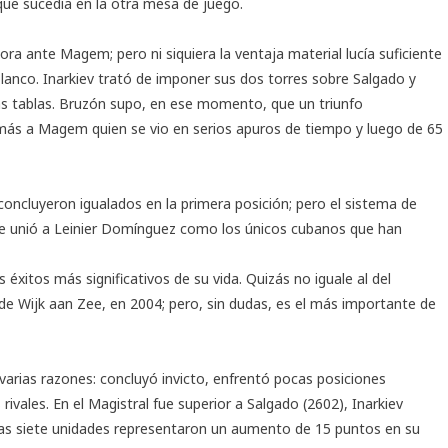
que sucedía en la otra mesa de juego.
a ante Magem; pero ni siquiera la ventaja material lucía suficiente
blanco. Inarkiev trató de imponer sus dos torres sobre Salgado y
as tablas. Bruzón supo, en ese momento, que un triunfo
 más a Magem quien se vio en serios apuros de tiempo y luego de 65
oncluyeron igualados en la primera posición; pero el sistema de
e unió a Leinier Domínguez como los únicos cubanos que han
xitos más significativos de su vida. Quizás no iguale al del
de Wijk aan Zee, en 2004; pero, sin dudas, es el más importante de
varias razones: concluyó invicto, enfrentó pocas posiciones
ivales. En el Magistral fue superior a Salgado (2602), Inarkiev
Las siete unidades representaron un aumento de 15 puntos en su