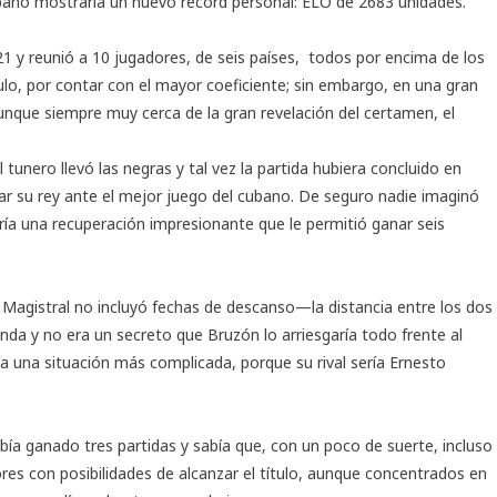
cubano mostraría un nuevo récord personal: ELO de 2683 unidades.
21 y reunió a 10 jugadores, de seis países, todos por encima de los
tulo, por contar con el mayor coeficiente; sin embargo, en una gran
unque siempre muy cerca de la gran revelación del certamen, el
tunero llevó las negras y tal vez la partida hubiera concluido en
linar su rey ante el mejor juego del cubano. De seguro nadie imaginó
a una recuperación impresionante que le permitió ganar seis
agistral no incluyó fechas de descanso—la distancia entre los dos
nda y no era un secreto que Bruzón lo arriesgaría todo frente al
a una situación más complicada, porque su rival sería Ernesto
ía ganado tres partidas y sabía que, con un poco de suerte, incluso
ores con posibilidades de alcanzar el título, aunque concentrados en