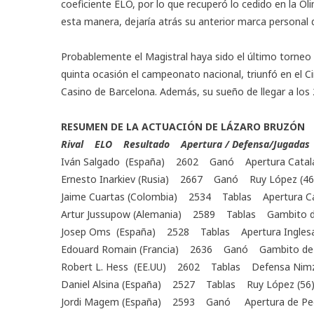
coeficiente ELO, por lo que recuperó lo cedido en la Ol
esta manera, dejaría atrás su anterior marca personal 
Probablemente el Magistral haya sido el último torneo 
quinta ocasión el campeonato nacional, triunfó en el Ci
Casino de Barcelona. Además, su sueño de llegar a los 
RESUMEN DE LA ACTUACIÓN DE LÁZARO BRUZÓN
Rival ELO Resultado Apertura / Defensa/Jugadas
Iván Salgado (España) 2602 Ganó Apertura Catala
Ernesto Inarkiev (Rusia) 2667 Ganó Ruy López (46
Jaime Cuartas (Colombia) 2534 Tablas Apertura Ca
Artur Jussupow (Alemania) 2589 Tablas Gambito d
Josep Oms (España) 2528 Tablas Apertura Inglesa
Edouard Romain (Francia) 2636 Ganó Gambito de D
Robert L. Hess (EE.UU) 2602 Tablas Defensa Nimzo
Daniel Alsina (España) 2527 Tablas Ruy López (56
Jordi Magem (España) 2593 Ganó Apertura de Peó