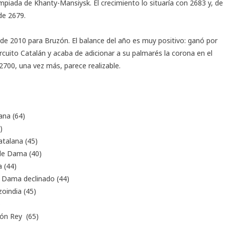
impiada de Khanty-Mansiysk. El crecimiento lo situaría con 2683 y, de
de 2679.
de 2010 para Bruzón. El balance del año es muy positivo: ganó por
rcuito Catalán y acaba de adicionar a su palmarés la corona en el
2700, una vez más, parece realizable.
na (64)
)
talana (45)
e Dama (40)
 (44)
ama declinado (44)
india (45)
)
n Rey (65)