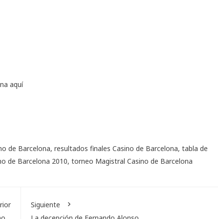
ona
aquí
ino de Barcelona
,
resultados finales Casino de Barcelona
,
tabla de
no de Barcelona 2010
,
torneo Magistral Casino de Barcelona
rior
Siguiente
ano…
La decepción de Fernando Alonso