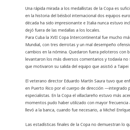
Una rápida mirada a los
medallistas de la Copa
es sufic
en la historia del béisbol internacional dos equipos eu
década ha sido impresionante e Italia nunca estuvo incl
dejó fuera de las medallas a los locales.
Para Cuba la XVII Copa Intercontinental fue mucho más
Mundial, con tres derrotas y un mal desempeño ofensivo 
cambios en la nómina. Quedaron fuera peloteros con b
levantaron los más diversos comentarios y todavía no s
que motivaron su salida del equipo que asistió a Taipei 
El veterano director Eduardo Martín Saura tuvo que en
en Puerto Rico por el cuerpo de dirección —integrado p
especialistas. En la Copa el villaclareño estuvo más a
momentos pudo haber utilizado con mayor frecuencia a 
llevó a la banca, cuando fue necesario, a Michel Enríq
Las
estadísticas finales
de la Copa no demuestran lo qu