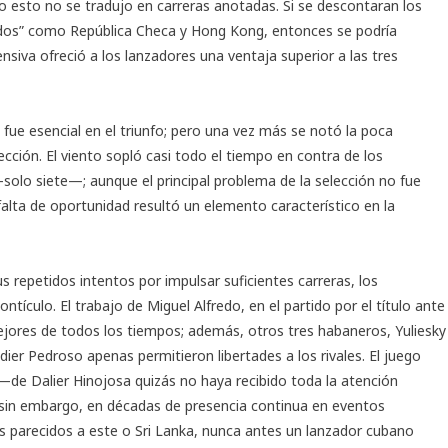
 esto no se tradujo en carreras anotadas. Si se descontaran los
ados” como República Checa y Hong Kong, entonces se podría
ensiva ofreció a los lanzadores una ventaja superior a las tres
fue esencial en el triunfo; pero una vez más se notó la poca
rección. El viento sopló casi todo el tiempo en contra de los
olo siete—; aunque el principal problema de la selección no fue
falta de oportunidad resultó un elemento característico en la
us repetidos intentos por impulsar suficientes carreras, los
ntículo. El trabajo de Miguel Alfredo, en el partido por el título ante
ejores de todos los tiempos; además, otros tres habaneros, Yuliesky
ier Pedroso apenas permitieron libertades a los rivales. El
juego
e Dalier Hinojosa quizás no haya recibido toda la atención
; sin embargo, en décadas de presencia continua en eventos
os parecidos a este o Sri Lanka, nunca antes un lanzador cubano