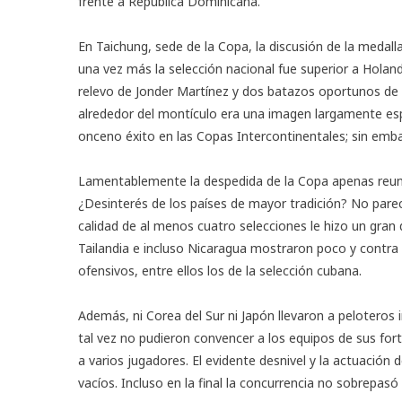
frente a República Dominicana.
En Taichung, sede de la Copa, la discusión de la meda
una vez más la selección nacional fue superior a Holand
relevo de Jonder Martínez y dos batazos oportunos de Y
alrededor del montículo era una imagen largamente esper
onceno éxito en las Copas Intercontinentales; sin embar
Lamentablemente la despedida de la Copa apenas reunió
¿Desinterés de los países de mayor tradición? No parec
calidad de al menos cuatro selecciones le hizo un gran 
Tailandia e incluso Nicaragua mostraron poco y contra 
ofensivos, entre ellos los de la selección cubana.
Además, ni Corea del Sur ni Japón llevaron a peloteros
tal vez no pudieron convencer a los equipos de sus for
a varios jugadores. El evidente desnivel y la actuación d
vacíos. Incluso en la final la concurrencia no sobrepasó