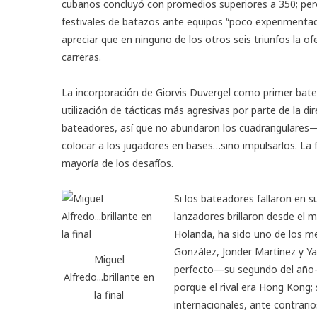
cubanos concluyó con promedios superiores a 350; pero
festivales de batazos ante equipos “poco experiment
apreciar que en ninguno de los otros seis triunfos la of
carreras.
La incorporación de Giorvis Duvergel como primer bate 
utilización de tácticas más agresivas por parte de la di
bateadores, así que no abundaron los cuadrangulares—s
colocar a los jugadores en bases…sino impulsarlos. La 
mayoría de los desafíos.
Si los bateadores fallaron en s
lanzadores brillaron desde el mo
Holanda, ha sido uno de los m
González, Jonder Martínez y Yad
Miguel
perfecto
—su segundo del año—d
Alfredo...brillante en
porque el rival era Hong Kong
la final
internacionales, ante contrari