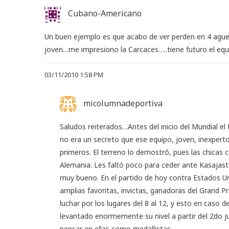
Cubano-Americano
Un buen ejemplo es que acabo de ver perden en 4 aguerr
joven…me impresiono la Carcaces…..tiene futuro el e
03/11/2010 1:58 PM
micolumnadeportiva
Saludos reiterados…Antes del inicio del Mundial el 
no era un secreto que ese equipo, joven, inexperto
primeros. El terreno lo demostró, pues las chicas c
Alemania. Les faltó poco para ceder ante Kasajastá
muy bueno. En el partido de hoy contra Estados Un
amplias favoritas, invictas, ganadoras del Grand P
luchar por los lugares del 8 al 12, y esto en cas
levantado enormemente su nivel a partir del 2do ju
pensar en ellas como medallistas