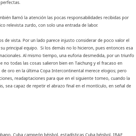
perfectas.
mbién llamó la atención las pocas responsabilidades recibidas por
nico relevista zurdo, con solo una entrada de labor.
 de vista. Por un lado parece injusto considerar de poco valor el
 a su principal equipo. Si los demás no lo hicieron, pues entonces esa
 nacionales. Al mismo tiempo, una euforia desmedida, por un triunfo
 no todas las cosas salieron bien en Taichung y el fracaso en
 de oro en la última Copa Intercontinental merece elogios; pero
ciones, readaptaciones para que en el siguiente torneo, cuando la
s, sea capaz de repetir el abrazo final en el montículo, en señal de
ubano
,
Cuba campeón béisbol
,
estadísticas Cuba béisbol
,
IBAF