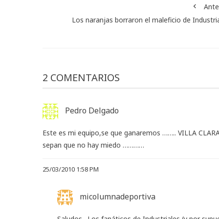
Ante
Los naranjas borraron el maleficio de Industri
2 COMENTARIOS
Pedro Delgado
Este es mi equipo,se que ganaremos …….. VILLA CLAR
sepan que no hay miedo …………
25/03/2010 1:58 PM
micolumnadeportiva
Saludos…Los fanáticos de Industriales (y por supue