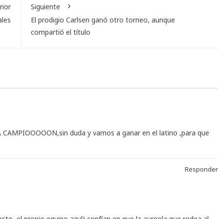
rior
Siguiente
ales
El prodigio Carlsen ganó otro torneo, aunque
compartió el título
A CAMPIOOOOON,sin duda y vamos a ganar en el latino ,para que
Responder
sto, el propio equipo azul) confían en que la aureola que rodea al