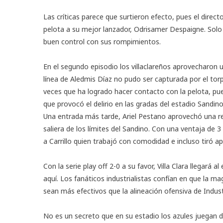
Las críticas parece que surtieron efecto, pues el direct
pelota a su mejor lanzador, Odrisamer Despaigne. Sol
buen control con sus rompimientos.
En el segundo episodio los villaclareños aprovecharon u
línea de Aledmis Díaz no pudo ser capturada por el to
veces que ha logrado hacer contacto con la pelota, pu
que provocó el delirio en las gradas del estadio Sandino
Una entrada más tarde, Ariel Pestano aprovechó una r
saliera de los límites del Sandino. Con una ventaja de 
a Carrillo quien trabajó con comodidad e incluso tiró a
Con la
serie play off
2-0 a su favor, Villa Clara llegará
aquí. Los fanáticos industrialistas confían en que la m
sean más efectivos que la alineación ofensiva de Indus
No es un secreto que en su estadio los azules juegan 