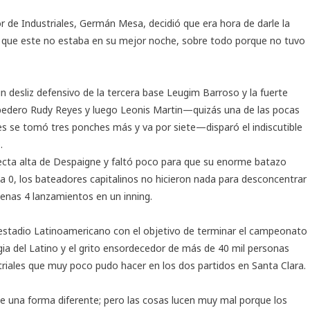
or de Industriales, Germán Mesa, decidió que era hora de darle la
o que este no estaba en su mejor noche, sobre todo porque no tuvo
n desliz defensivo de la tercera base Leugim Barroso y la fuerte
rpedero Rudy Reyes y luego Leonis Martin—quizás una de las pocas
es se tomó tres ponches más y va por siete—disparó el indiscutible
.
ecta alta de Despaigne y faltó poco para que su enorme batazo
3 a 0, los bateadores capitalinos no hicieron nada para desconcentrar
penas 4 lanzamientos en un inning.
 al estadio Latinoamericano con el objetivo de terminar el campeonato
agia del Latino y el grito ensordecedor de más de 40 mil personas
triales que muy poco pudo hacer en los dos partidos en Santa Clara.
de una forma diferente; pero las cosas lucen muy mal porque los