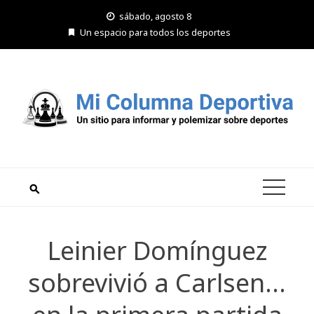
Saltar
sábado, agosto 8
al
Un espacio para todos los deportes
contenido
Leinier Domínguez
sobrevivió a Carlsen…