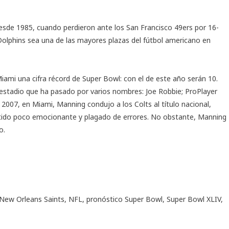
sde 1985, cuando perdieron ante los San Francisco 49ers por 16-
Dolphins sea una de las mayores plazas del fútbol americano en
ami una cifra récord de Super Bowl: con el de este año serán 10.
estadio que ha pasado por varios nombres: Joe Robbie; ProPlayer
2007, en Miami, Manning condujo a los Colts al título nacional,
artido poco emocionante y plagado de errores. No obstante, Manning
o.
New Orleans Saints
,
NFL
,
pronóstico Super Bowl
,
Super Bowl XLIV
,