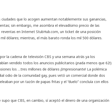
las ciudades que lo acogen aumentan notablemente sus ganancias,
entas; sin embargo, me asombra el elevadísimo precio de las
de reventas en Internet StubHub.com, un ticket de una posición
mil dólares; mientras, el más barato ronda los mil 500 dólares.
 por la cadena de televisión CBS y una semana atrás ya los
habían vendido todos los anuncios publicitarios (¡nada menos que 62!)
asiones los …tres millones de dólares ¡Impresionante! La polémica
ial odio de la comunidad gay, pues vetó un comercial donde dos
eleaban por un tazón de papas fritas y el “duelo” concluía con ellos
e supo que CBS, en cambio, sí aceptó el dinero de una organización