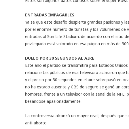
Estos son algunos datos curiosos sobre el
Super Bowl
:
ENTRADAS IMPAGABLES
Ya sé que este desafío despierta grandes pasiones y 
por el enorme número de turistas y los volúmenes de v
entradas al Sun Life Stadium: de acuerdo con el sitio 
privilegiada está valorado en esa página en más de 300 
DUELO POR 30 SEGUNDOS AL AIRE
Este año el partido se transmitirá para Estados Unidos
relacionistas públicos de esa televisora aclararon que 
y el precio por 30 segundos en el aire sobrepasó en oc
no ha estado ausente y CBS de seguro se ganó un cord
hombres, frente a un televisor con la señal de la NFL, p
besándose apasionadamente.
La controversia alcanzó un mayor nivel, después que s
anti-aborto.