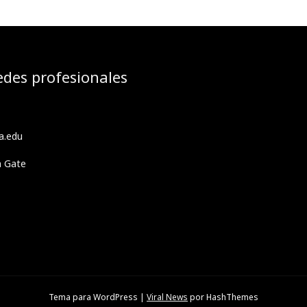
edes profesionales
a.edu
h Gate
Tema para WordPress
|
Viral News
por HashThemes