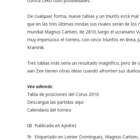
contra Leko tuvo posibilidades.
De cualquier forma, nueve tablas y un triunfo está ma
que en las tres últimas rondas sus rivales serán de los
mundial Magnus Carlsen, de 2810; luego el ucraniano Va
muy impetuoso el torneo, con cinco triunfos en línea; 
Kramnik.
Tres tablas más sería un resultado magnífico; pero de se
aan Zee tienen otras ideas cuando afronten sus duelos 
Vea además
:
Tabla de posiciones
del Corus 2010
Descargue las partidas
aquí
Calendario
del torneo
Publicada en
Ajedrez
Etiquetado en
Leinier Domínguez
,
Magnus Carlsen
,