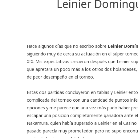
Leinier Domíng
Hace algunos días que no escribo sobre
Leinier Domí
siguiendo muy de cerca su actuación en el súper torn
XIX. Mis expectativas crecieron después que Leinier su
que apretara un poco más a los otros dos holandeses,
de peor desempeño en el torneo.
Estas dos partidas concluyeron en tablas y Leinier ent
complicada del torneo con una cantidad de puntos inferi
opciones y me parece que una vez más pudo haber pres
escapar una posición completamente ganadora ante el
Nakamura, quien había superado a Leinier en el Casino
pasado parecía muy prometedor; pero no supo encontra