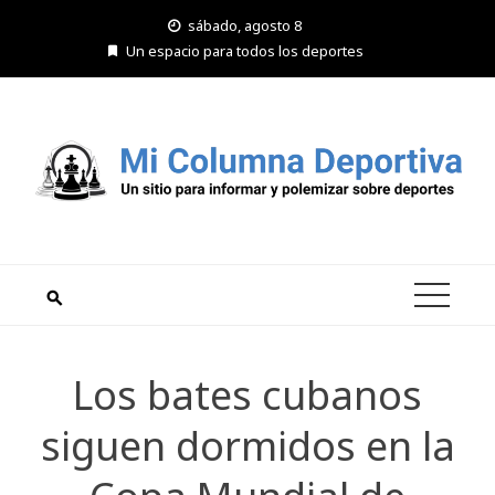
Saltar
sábado, agosto 8
al
Un espacio para todos los deportes
contenido
Los bates cubanos
siguen dormidos en la