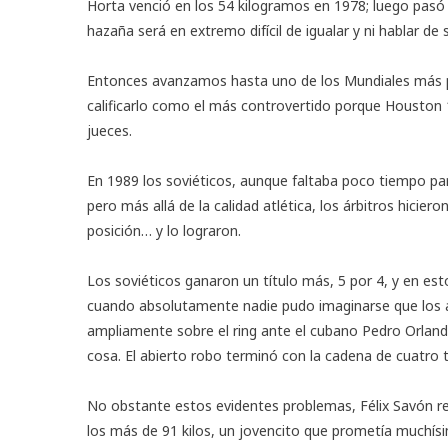
Horta venció en los 54 kilogramos en 1978; luego pasó 
hazaña será en extremo difícil de igualar y ni hablar de 
Entonces avanzamos hasta uno de los Mundiales más po
calificarlo como el más controvertido porque Houston 
jueces.
En 1989 los soviéticos, aunque faltaba poco tiempo par
pero más allá de la calidad atlética, los árbitros hicie
posición… y lo lograron.
Los soviéticos ganaron un título más, 5 por 4, y en est
cuando absolutamente nadie pudo imaginarse que los árb
ampliamente sobre el ring ante el cubano Pedro Orland
cosa. El abierto robo terminó con la cadena de cuatro 
No obstante estos evidentes problemas, Félix Savón r
los más de 91 kilos, un jovencito que prometía muchís