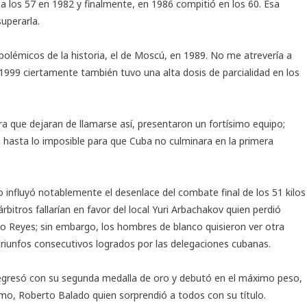
a los 57 en 1982 y finalmente, en 1986 compitió en los 60. Esa
superarla.
lémicos de la historia, el de Moscú, en 1989. No me atrevería a
1999 ciertamente también tuvo una alta dosis de parcialidad en los
a que dejaran de llamarse así, presentaron un fortísimo equipo;
ron hasta lo imposible para que Cuba no culminara en la primera
o influyó notablemente el desenlace del combate final de los 51 kilos
itros fallarían en favor del local Yuri Arbachakov quien perdió
o Reyes; sin embargo, los hombres de blanco quisieron ver otra
triunfos consecutivos logrados por las delegaciones cubanas.
egresó con su segunda medalla de oro y debutó en el máximo peso,
imo, Roberto Balado quien sorprendió a todos con su título.