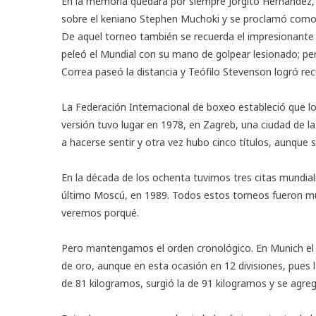
En la memoria quedará por siempre Jorgito Hernández, de
sobre el keniano Stephen Muchoki y se proclamó como
De aquel torneo también se recuerda el impresionante t
peleó el Mundial con su mano de golpear lesionado; per
Correa paseó la distancia y Teófilo Stevenson logró recu
La Federación Internacional de boxeo estableció que l
versión tuvo lugar en 1978, en Zagreb, una ciudad de la
a hacerse sentir y otra vez hubo cinco títulos, aunque 
En la década de los ochenta tuvimos tres citas mundial
último Moscú, en 1989. Todos estos torneos fueron mu
veremos porqué.
Pero mantengamos el orden cronológico. En Munich el 
de oro, aunque en esta ocasión en 12 divisiones, pues 
de 81 kilogramos, surgió la de 91 kilogramos y se agreg