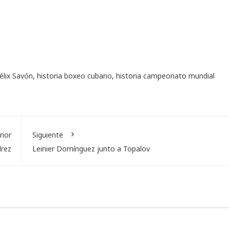
élix Savón
,
historia boxeo cubano
,
historia campeonato mundial
rior
Siguiente
drez
Leinier Domínguez junto a Topalov