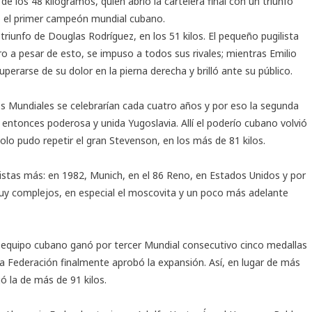
 los 48 kilogramos, quien abrió la cartelera final con un triunfo
 el primer campeón mundial cubano.
riunfo de Douglas Rodríguez, en los 51 kilos. El pequeño pugilista
o a pesar de esto, se impuso a todos sus rivales; mientras Emilio
perarse de su dolor en la pierna derecha y brilló ante su público.
os Mundiales se celebrarían cada cuatro años y por eso la segunda
 entonces poderosa y unida Yugoslavia. Allí el poderío cubano volvió
solo pudo repetir el gran Stevenson, en los más de 81 kilos.
istas más: en 1982, Munich, en el 86 Reno, en Estados Unidos y por
y complejos, en especial el moscovita y un poco más adelante
equipo cubano ganó por tercer Mundial consecutivo cinco medallas
la Federación finalmente aprobó la expansión. Así, en lugar de más
ó la de más de 91 kilos.