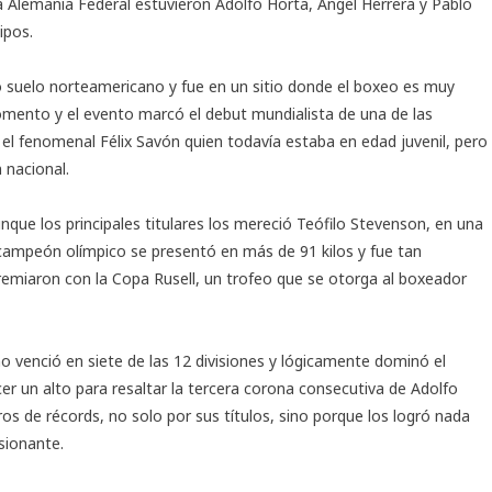
 Alemania Federal estuvieron Adolfo Horta, Ángel Herrera y Pablo
ipos.
ó suelo norteamericano y fue en un sitio donde el boxeo es muy
mento y el evento marcó el debut mundialista de una de las
el fenomenal Félix Savón quien todavía estaba en edad juvenil, pero
 nacional.
nque los principales titulares los mereció Teófilo Stevenson, en una
lecampeón olímpico se presentó en más de 91 kilos y fue tan
remiaron con la Copa Rusell, un trofeo que se otorga al boxeador
no venció en siete de las 12 divisiones y lógicamente dominó el
 un alto para resaltar la tercera corona consecutiva de Adolfo
ros de récords, no solo por sus títulos, sino porque los logró nada
sionante.