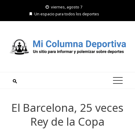
Saltar
viernes, agosto 7
al
Un espacio para todos los deportes
contenido
El Barcelona, 25 veces
Rey de la Copa