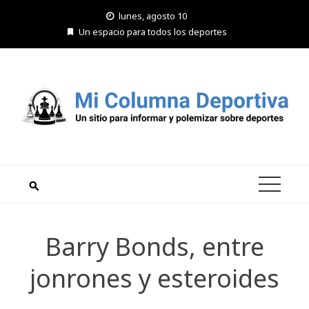
Saltar
lunes, agosto 10
al
Un espacio para todos los deportes
contenido
Barry Bonds, entre
jonrones y esteroides