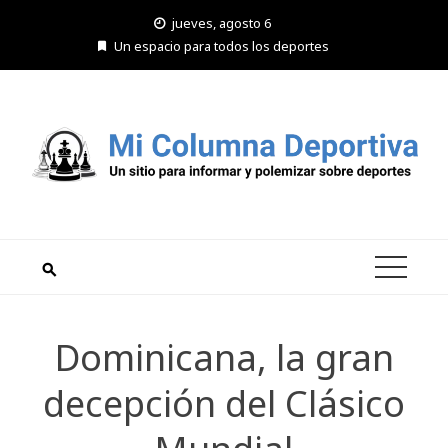
Saltar
jueves, agosto 6
al
Un espacio para todos los deportes
contenido
Dominicana, la gran
decepción del Clásico