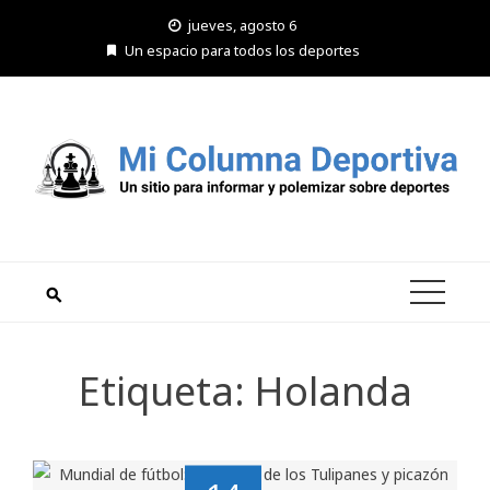
Saltar
jueves, agosto 6
al
Un espacio para todos los deportes
contenido
Etiqueta:
Holanda