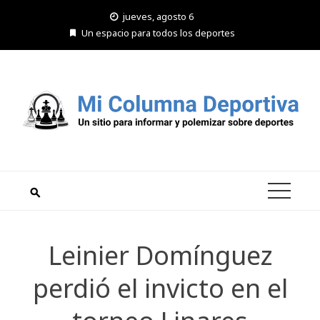
Saltar
jueves, agosto 6
al
Un espacio para todos los deportes
contenido
Leinier Domínguez
perdió el invicto en el