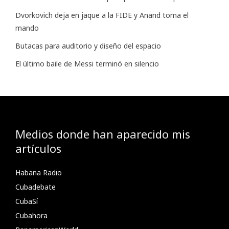
Dvorkovich deja en jaque a la FIDE y Anand toma el
mando
Butacas para auditorio y diseño del espacio
El último baile de Messi terminó en silencio
Medios donde han aparecido mis
artículos
Habana Radio
Cubadebate
CubaSí
Cubahora