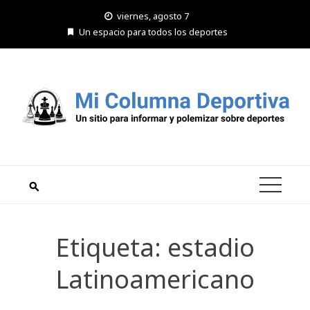
Saltar
viernes, agosto 7
al
Un espacio para todos los deportes
contenido
Etiqueta:
estadio
Latinoamericano